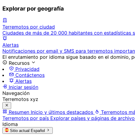
Explorar por geografía
Terremotos por ciudad
Ciudades de más de 20 000 habitantes con estadísticas s
Alertas
Notificaciones por email y SMS para terremotos importan
El enrutamiento por idioma sigue basado en el dominio, po
Recursos
Privacidad
Contáctenos
Alertas
Iniciar sesión
Navegación
Terremotos xyz
Resumen
Inicio y últimos destacados
Terremotos má
Terremotos por país
Explorar países y páginas de archivo
Idioma
Sitio actual
Español