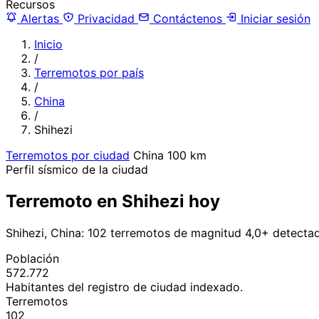
Recursos
Alertas
Privacidad
Contáctenos
Iniciar sesión
Inicio
/
Terremotos por país
/
China
/
Shihezi
Terremotos por ciudad
China
100 km
Perfil sísmico de la ciudad
Terremoto en Shihezi hoy
Shihezi, China: 102 terremotos de magnitud 4,0+ detecta
Población
572.772
Habitantes del registro de ciudad indexado.
Terremotos
102