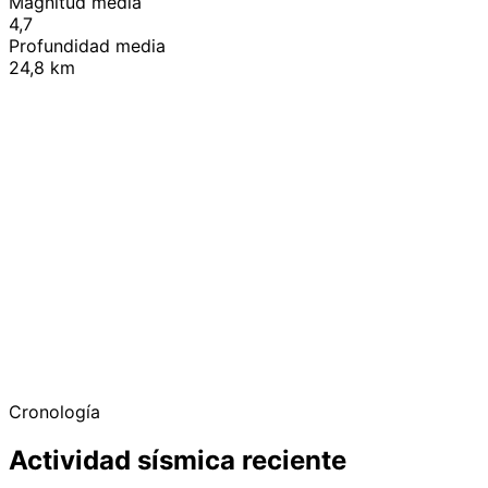
Magnitud media
4,7
Profundidad media
24,8 km
+
−
Cronología
Actividad sísmica reciente