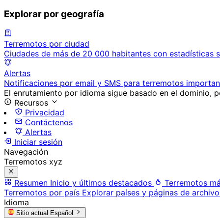
Explorar por geografía
Terremotos por ciudad
Ciudades de más de 20 000 habitantes con estadísticas s
Alertas
Notificaciones por email y SMS para terremotos importan
El enrutamiento por idioma sigue basado en el dominio, po
Recursos
Privacidad
Contáctenos
Alertas
Iniciar sesión
Navegación
Terremotos xyz
Resumen
Inicio y últimos destacados
Terremotos má
Terremotos por país
Explorar países y páginas de archivo
Idioma
Sitio actual
Español