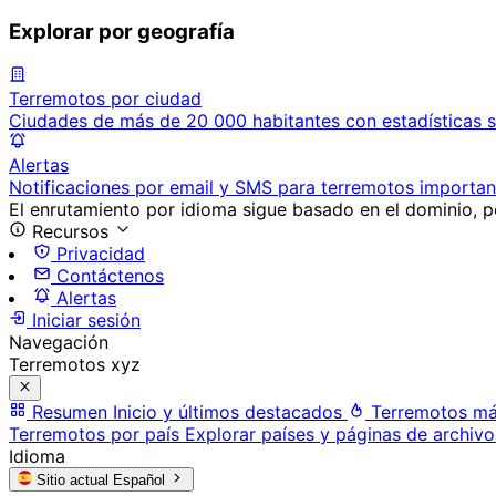
Explorar por geografía
Terremotos por ciudad
Ciudades de más de 20 000 habitantes con estadísticas s
Alertas
Notificaciones por email y SMS para terremotos importan
El enrutamiento por idioma sigue basado en el dominio, po
Recursos
Privacidad
Contáctenos
Alertas
Iniciar sesión
Navegación
Terremotos xyz
Resumen
Inicio y últimos destacados
Terremotos má
Terremotos por país
Explorar países y páginas de archivo
Idioma
Sitio actual
Español