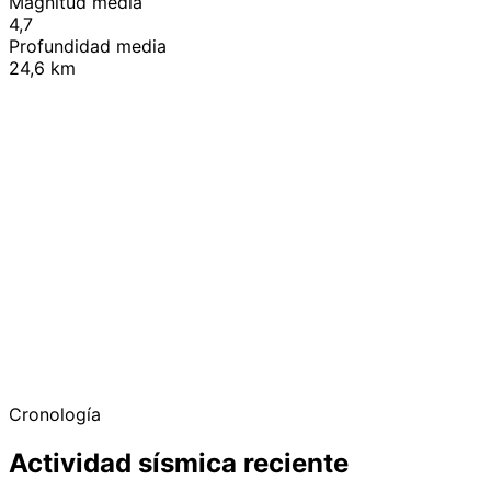
Magnitud media
4,7
Profundidad media
24,6 km
+
−
Cronología
Actividad sísmica reciente