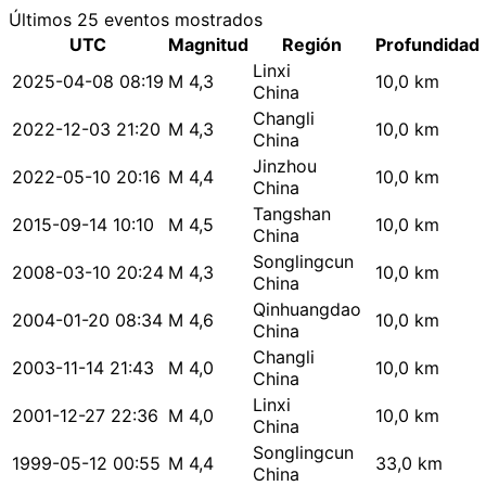
Últimos 25 eventos mostrados
UTC
Magnitud
Región
Profundidad
Linxi
2025-04-08 08:19
M 4,3
10,0 km
China
Changli
2022-12-03 21:20
M 4,3
10,0 km
China
Jinzhou
2022-05-10 20:16
M 4,4
10,0 km
China
Tangshan
2015-09-14 10:10
M 4,5
10,0 km
China
Songlingcun
2008-03-10 20:24
M 4,3
10,0 km
China
Qinhuangdao
2004-01-20 08:34
M 4,6
10,0 km
China
Changli
2003-11-14 21:43
M 4,0
10,0 km
China
Linxi
2001-12-27 22:36
M 4,0
10,0 km
China
Songlingcun
1999-05-12 00:55
M 4,4
33,0 km
China