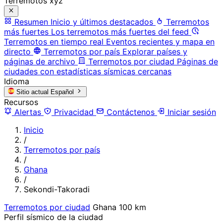
Terremotos xyz
Resumen
Inicio y últimos destacados
Terremotos
más fuertes
Los terremotos más fuertes del feed
Terremotos en tiempo real
Eventos recientes y mapa en
directo
Terremotos por país
Explorar países y
páginas de archivo
Terremotos por ciudad
Páginas de
ciudades con estadísticas sísmicas cercanas
Idioma
Sitio actual
Español
Recursos
Alertas
Privacidad
Contáctenos
Iniciar sesión
Inicio
/
Terremotos por país
/
Ghana
/
Sekondi-Takoradi
Terremotos por ciudad
Ghana
100 km
Perfil sísmico de la ciudad