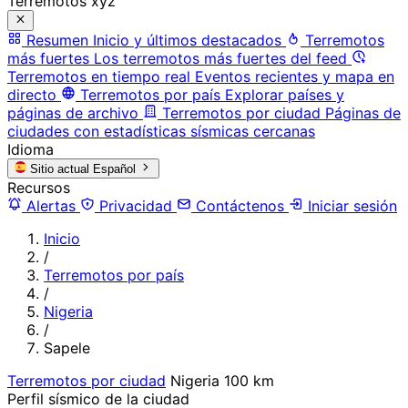
Terremotos xyz
Resumen
Inicio y últimos destacados
Terremotos
más fuertes
Los terremotos más fuertes del feed
Terremotos en tiempo real
Eventos recientes y mapa en
directo
Terremotos por país
Explorar países y
páginas de archivo
Terremotos por ciudad
Páginas de
ciudades con estadísticas sísmicas cercanas
Idioma
Sitio actual
Español
Recursos
Alertas
Privacidad
Contáctenos
Iniciar sesión
Inicio
/
Terremotos por país
/
Nigeria
/
Sapele
Terremotos por ciudad
Nigeria
100 km
Perfil sísmico de la ciudad