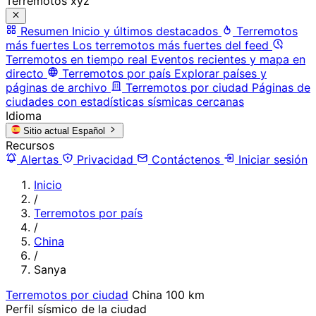
Terremotos xyz
Resumen
Inicio y últimos destacados
Terremotos
más fuertes
Los terremotos más fuertes del feed
Terremotos en tiempo real
Eventos recientes y mapa en
directo
Terremotos por país
Explorar países y
páginas de archivo
Terremotos por ciudad
Páginas de
ciudades con estadísticas sísmicas cercanas
Idioma
Sitio actual
Español
Recursos
Alertas
Privacidad
Contáctenos
Iniciar sesión
Inicio
/
Terremotos por país
/
China
/
Sanya
Terremotos por ciudad
China
100 km
Perfil sísmico de la ciudad