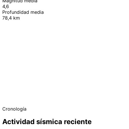
Magnitud media
4,6
Profundidad media
78,4 km
+
−
Cronología
Actividad sísmica reciente