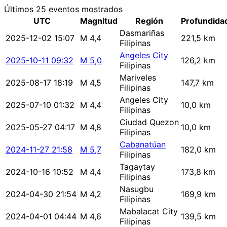
Últimos 25 eventos mostrados
UTC
Magnitud
Región
Profundida
Dasmariñas
2025-12-02 15:07
M 4,4
221,5 km
Filipinas
Angeles City
2025-10-11 09:32
M 5,0
126,2 km
Filipinas
Mariveles
2025-08-17 18:19
M 4,5
147,7 km
Filipinas
Angeles City
2025-07-10 01:32
M 4,4
10,0 km
Filipinas
Ciudad Quezon
2025-05-27 04:17
M 4,8
10,0 km
Filipinas
Cabanatúan
2024-11-27 21:58
M 5,7
182,0 km
Filipinas
Tagaytay
2024-10-16 10:52
M 4,4
173,8 km
Filipinas
Nasugbu
2024-04-30 21:54
M 4,2
169,9 km
Filipinas
Mabalacat City
2024-04-01 04:44
M 4,6
139,5 km
Filipinas