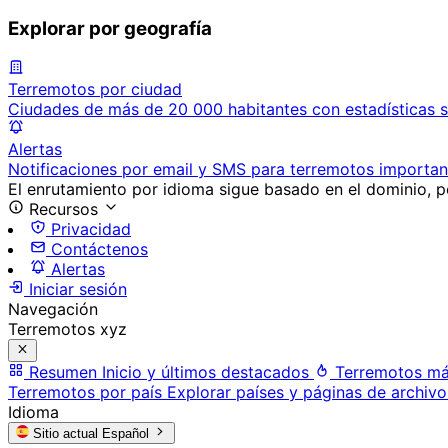
Explorar por geografía
Terremotos por ciudad
Ciudades de más de 20 000 habitantes con estadísticas s
Alertas
Notificaciones por email y SMS para terremotos importan
El enrutamiento por idioma sigue basado en el dominio, po
Recursos
Privacidad
Contáctenos
Alertas
Iniciar sesión
Navegación
Terremotos xyz
Resumen
Inicio y últimos destacados
Terremotos má
Terremotos por país
Explorar países y páginas de archivo
Idioma
Sitio actual
Español