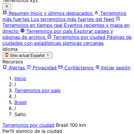
Terremotos xyz
Resumen
Inicio y últimos destacados
Terremotos
más fuertes
Los terremotos más fuertes del feed
Terremotos en tiempo real
Eventos recientes y mapa en
directo
Terremotos por país
Explorar países y
páginas de archivo
Terremotos por ciudad
Páginas de
ciudades con estadísticas sísmicas cercanas
Idioma
Sitio actual
Español
Recursos
Alertas
Privacidad
Contáctenos
Iniciar sesión
Inicio
/
Terremotos por país
/
Brasil
/
Salto
Terremotos por ciudad
Brasil
100 km
Perfil sísmico de la ciudad