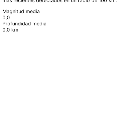
más recientes detectados en un radio de 100 km.
Magnitud media
0,0
Profundidad media
0,0 km
Leaflet
|
© OpenStreetMap contributors
+
−