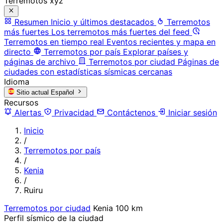
Terremotos xyz
Resumen
Inicio y últimos destacados
Terremotos
más fuertes
Los terremotos más fuertes del feed
Terremotos en tiempo real
Eventos recientes y mapa en
directo
Terremotos por país
Explorar países y
páginas de archivo
Terremotos por ciudad
Páginas de
ciudades con estadísticas sísmicas cercanas
Idioma
Sitio actual
Español
Recursos
Alertas
Privacidad
Contáctenos
Iniciar sesión
Inicio
/
Terremotos por país
/
Kenia
/
Ruiru
Terremotos por ciudad
Kenia
100 km
Perfil sísmico de la ciudad