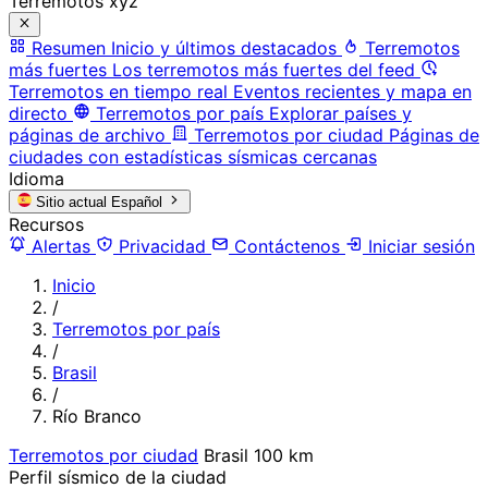
Terremotos xyz
Resumen
Inicio y últimos destacados
Terremotos
más fuertes
Los terremotos más fuertes del feed
Terremotos en tiempo real
Eventos recientes y mapa en
directo
Terremotos por país
Explorar países y
páginas de archivo
Terremotos por ciudad
Páginas de
ciudades con estadísticas sísmicas cercanas
Idioma
Sitio actual
Español
Recursos
Alertas
Privacidad
Contáctenos
Iniciar sesión
Inicio
/
Terremotos por país
/
Brasil
/
Río Branco
Terremotos por ciudad
Brasil
100 km
Perfil sísmico de la ciudad