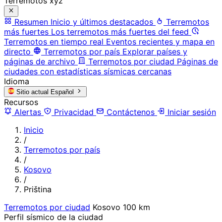
Terremotos xyz
Resumen
Inicio y últimos destacados
Terremotos
más fuertes
Los terremotos más fuertes del feed
Terremotos en tiempo real
Eventos recientes y mapa en
directo
Terremotos por país
Explorar países y
páginas de archivo
Terremotos por ciudad
Páginas de
ciudades con estadísticas sísmicas cercanas
Idioma
Sitio actual
Español
Recursos
Alertas
Privacidad
Contáctenos
Iniciar sesión
Inicio
/
Terremotos por país
/
Kosovo
/
Priština
Terremotos por ciudad
Kosovo
100 km
Perfil sísmico de la ciudad