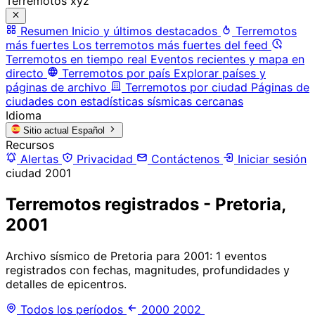
Terremotos xyz
Resumen
Inicio y últimos destacados
Terremotos
más fuertes
Los terremotos más fuertes del feed
Terremotos en tiempo real
Eventos recientes y mapa en
directo
Terremotos por país
Explorar países y
páginas de archivo
Terremotos por ciudad
Páginas de
ciudades con estadísticas sísmicas cercanas
Idioma
Sitio actual
Español
Recursos
Alertas
Privacidad
Contáctenos
Iniciar sesión
ciudad
2001
Terremotos registrados - Pretoria,
2001
Archivo sísmico de Pretoria para 2001: 1 eventos
registrados con fechas, magnitudes, profundidades y
detalles de epicentros.
Todos los períodos
2000
2002