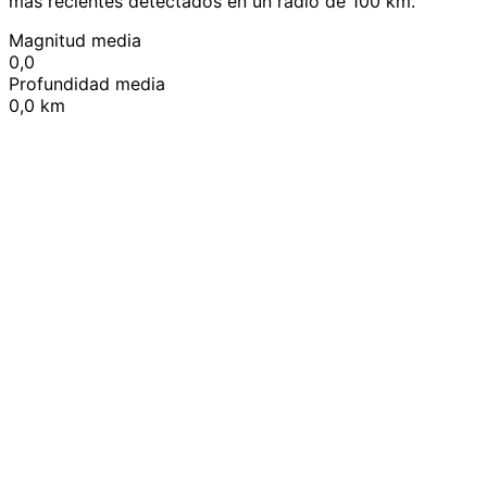
más recientes detectados en un radio de 100 km.
Magnitud media
0,0
Profundidad media
0,0 km
Leaflet
|
© OpenStreetMap contributors
+
−