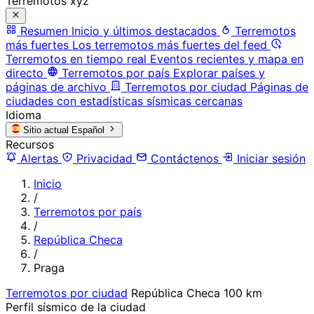
Terremotos xyz
Resumen
Inicio y últimos destacados
Terremotos
más fuertes
Los terremotos más fuertes del feed
Terremotos en tiempo real
Eventos recientes y mapa en
directo
Terremotos por país
Explorar países y
páginas de archivo
Terremotos por ciudad
Páginas de
ciudades con estadísticas sísmicas cercanas
Idioma
Sitio actual
Español
Recursos
Alertas
Privacidad
Contáctenos
Iniciar sesión
Inicio
/
Terremotos por país
/
República Checa
/
Praga
Terremotos por ciudad
República Checa
100 km
Perfil sísmico de la ciudad