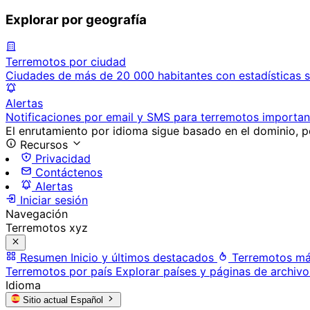
Explorar por geografía
Terremotos por ciudad
Ciudades de más de 20 000 habitantes con estadísticas s
Alertas
Notificaciones por email y SMS para terremotos importan
El enrutamiento por idioma sigue basado en el dominio, po
Recursos
Privacidad
Contáctenos
Alertas
Iniciar sesión
Navegación
Terremotos xyz
Resumen
Inicio y últimos destacados
Terremotos má
Terremotos por país
Explorar países y páginas de archivo
Idioma
Sitio actual
Español