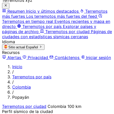
Terremotos xyz
Resumen
Inicio y últimos destacados
Terremotos
más fuertes
Los terremotos más fuertes del feed
Terremotos en tiempo real
Eventos recientes y mapa en
directo
Terremotos por país
Explorar países y
páginas de archivo
Terremotos por ciudad
Páginas de
ciudades con estadísticas sísmicas cercanas
Idioma
Sitio actual
Español
Recursos
Alertas
Privacidad
Contáctenos
Iniciar sesión
Inicio
/
Terremotos por país
/
Colombia
/
Popayán
Terremotos por ciudad
Colombia
100 km
Perfil sísmico de la ciudad