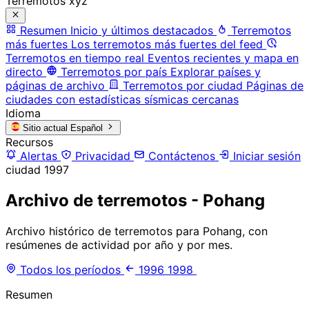
Terremotos xyz
Resumen
Inicio y últimos destacados
Terremotos
más fuertes
Los terremotos más fuertes del feed
Terremotos en tiempo real
Eventos recientes y mapa en
directo
Terremotos por país
Explorar países y
páginas de archivo
Terremotos por ciudad
Páginas de
ciudades con estadísticas sísmicas cercanas
Idioma
Sitio actual
Español
Recursos
Alertas
Privacidad
Contáctenos
Iniciar sesión
ciudad
1997
Archivo de terremotos - Pohang
Archivo histórico de terremotos para Pohang, con
resúmenes de actividad por año y por mes.
Todos los períodos
1996
1998
Resumen