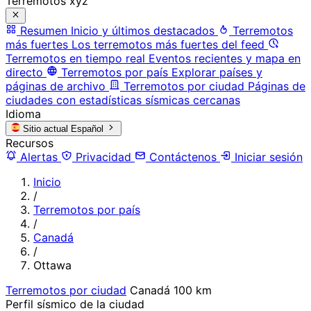
Terremotos xyz
Resumen
Inicio y últimos destacados
Terremotos
más fuertes
Los terremotos más fuertes del feed
Terremotos en tiempo real
Eventos recientes y mapa en
directo
Terremotos por país
Explorar países y
páginas de archivo
Terremotos por ciudad
Páginas de
ciudades con estadísticas sísmicas cercanas
Idioma
Sitio actual
Español
Recursos
Alertas
Privacidad
Contáctenos
Iniciar sesión
Inicio
/
Terremotos por país
/
Canadá
/
Ottawa
Terremotos por ciudad
Canadá
100 km
Perfil sísmico de la ciudad