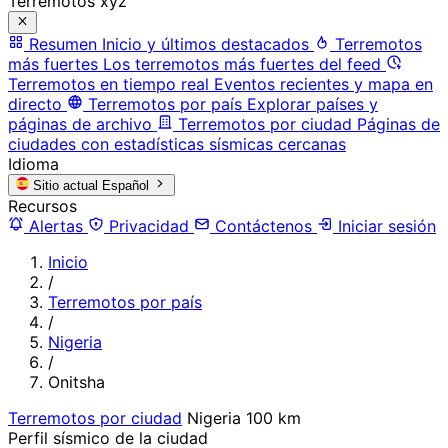
Terremotos xyz
Resumen
Inicio y últimos destacados
Terremotos
más fuertes
Los terremotos más fuertes del feed
Terremotos en tiempo real
Eventos recientes y mapa en
directo
Terremotos por país
Explorar países y
páginas de archivo
Terremotos por ciudad
Páginas de
ciudades con estadísticas sísmicas cercanas
Idioma
Sitio actual
Español
Recursos
Alertas
Privacidad
Contáctenos
Iniciar sesión
Inicio
/
Terremotos por país
/
Nigeria
/
Onitsha
Terremotos por ciudad
Nigeria
100 km
Perfil sísmico de la ciudad