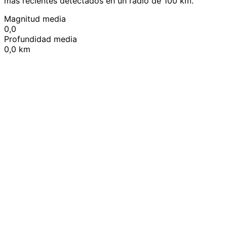
más recientes detectados en un radio de 100 km.
Magnitud media
0,0
Profundidad media
0,0 km
Leaflet
|
© OpenStreetMap contributors
+
−