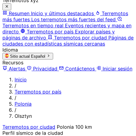
Terremotos xyz
Resumen
Inicio y últimos destacados
Terremotos
más fuertes
Los terremotos más fuertes del feed
Terremotos en tiempo real
Eventos recientes y mapa en
directo
Terremotos por país
Explorar países y
páginas de archivo
Terremotos por ciudad
Páginas de
ciudades con estadísticas sísmicas cercanas
Idioma
Sitio actual
Español
Recursos
Alertas
Privacidad
Contáctenos
Iniciar sesión
Inicio
/
Terremotos por país
/
Polonia
/
Olsztyn
Terremotos por ciudad
Polonia
100 km
Perfil sísmico de la ciudad