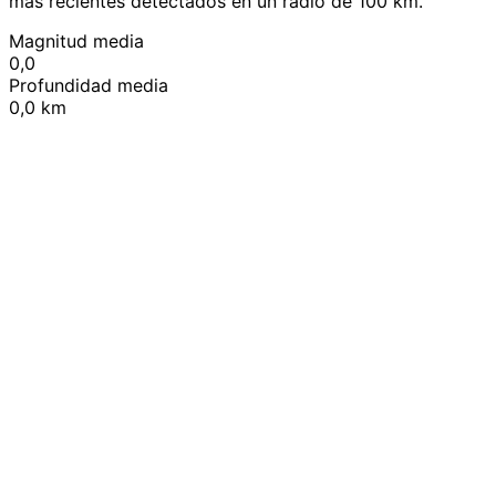
más recientes detectados en un radio de 100 km.
Magnitud media
0,0
Profundidad media
0,0 km
Leaflet
|
© OpenStreetMap contributors
+
−