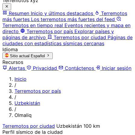
Terremotos xyz
Resumen
Inicio y últimos destacados
Terremotos
más fuertes
Los terremotos más fuertes del feed
Terremotos en tiempo real
Eventos recientes y mapa en
directo
Terremotos por país
Explorar países y
páginas de archivo
Terremotos por ciudad
Páginas de
ciudades con estadísticas sísmicas cercanas
Idioma
Sitio actual
Español
Recursos
Alertas
Privacidad
Contáctenos
Iniciar sesión
Inicio
/
Terremotos por país
/
Uzbekistán
/
Olmaliq
Terremotos por ciudad
Uzbekistán
100 km
Perfil sísmico de la ciudad