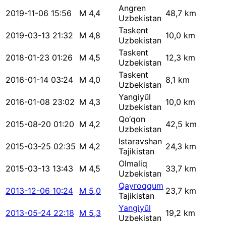
Angren
2019-11-06 15:56
M 4,4
48,7 km
Uzbekistan
Taskent
2019-03-13 21:32
M 4,8
10,0 km
Uzbekistan
Taskent
2018-01-23 01:26
M 4,5
12,3 km
Uzbekistan
Taskent
2016-01-14 03:24
M 4,0
8,1 km
Uzbekistan
Yangiyŭl
2016-01-08 23:02
M 4,3
10,0 km
Uzbekistan
Qo‘qon
2015-08-20 01:20
M 4,2
42,5 km
Uzbekistan
Istaravshan
2015-03-25 02:35
M 4,2
24,3 km
Tajikistan
Olmaliq
2015-03-13 13:43
M 4,5
33,7 km
Uzbekistan
Qayroqqum
2013-12-06 10:24
M 5,0
23,7 km
Tajikistan
Yangiyŭl
2013-05-24 22:18
M 5,3
19,2 km
Uzbekistan