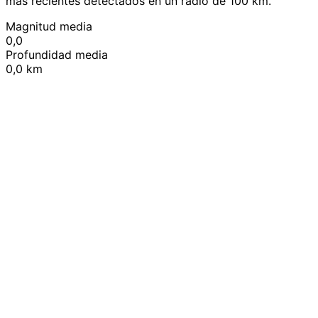
más recientes detectados en un radio de 100 km.
Magnitud media
0,0
Profundidad media
0,0 km
Leaflet
|
© OpenStreetMap contributors
+
−