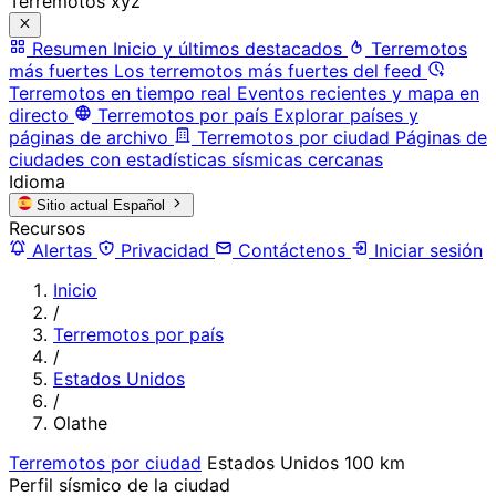
Terremotos xyz
Resumen
Inicio y últimos destacados
Terremotos
más fuertes
Los terremotos más fuertes del feed
Terremotos en tiempo real
Eventos recientes y mapa en
directo
Terremotos por país
Explorar países y
páginas de archivo
Terremotos por ciudad
Páginas de
ciudades con estadísticas sísmicas cercanas
Idioma
Sitio actual
Español
Recursos
Alertas
Privacidad
Contáctenos
Iniciar sesión
Inicio
/
Terremotos por país
/
Estados Unidos
/
Olathe
Terremotos por ciudad
Estados Unidos
100 km
Perfil sísmico de la ciudad