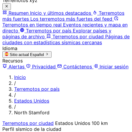
Terremotos xyz
Resumen
Inicio y últimos destacados
Terremotos
más fuertes
Los terremotos más fuertes del feed
Terremotos en tiempo real
Eventos recientes y mapa en
directo
Terremotos por país
Explorar países y
páginas de archivo
Terremotos por ciudad
Páginas de
ciudades con estadísticas sísmicas cercanas
Idioma
Sitio actual
Español
Recursos
Alertas
Privacidad
Contáctenos
Iniciar sesión
Inicio
/
Terremotos por país
/
Estados Unidos
/
North Stamford
Terremotos por ciudad
Estados Unidos
100 km
Perfil sísmico de la ciudad