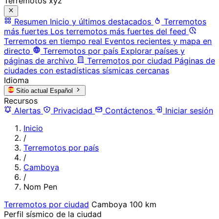
Terremotos xyz
Resumen
Inicio y últimos destacados
Terremotos
más fuertes
Los terremotos más fuertes del feed
Terremotos en tiempo real
Eventos recientes y mapa en
directo
Terremotos por país
Explorar países y
páginas de archivo
Terremotos por ciudad
Páginas de
ciudades con estadísticas sísmicas cercanas
Idioma
Sitio actual
Español
Recursos
Alertas
Privacidad
Contáctenos
Iniciar sesión
Inicio
/
Terremotos por país
/
Camboya
/
Nom Pen
Terremotos por ciudad
Camboya
100 km
Perfil sísmico de la ciudad