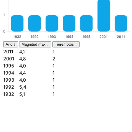
Año
↓
Magnitud max
↕
Terremotos
↕
2011
4,2
1
2001
4,8
2
1995
4,0
1
1994
4,4
1
1993
4,0
1
1992
5,4
1
1932
5,1
1