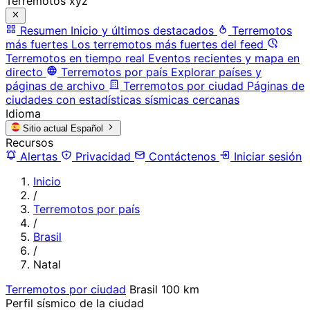
Terremotos xyz
Resumen
Inicio y últimos destacados
Terremotos
más fuertes
Los terremotos más fuertes del feed
Terremotos en tiempo real
Eventos recientes y mapa en
directo
Terremotos por país
Explorar países y
páginas de archivo
Terremotos por ciudad
Páginas de
ciudades con estadísticas sísmicas cercanas
Idioma
Sitio actual
Español
Recursos
Alertas
Privacidad
Contáctenos
Iniciar sesión
Inicio
/
Terremotos por país
/
Brasil
/
Natal
Terremotos por ciudad
Brasil
100 km
Perfil sísmico de la ciudad