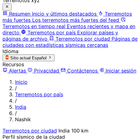
Terremotos xyz
Resumen
Inicio y últimos destacados
Terremotos
más fuertes
Los terremotos más fuertes del feed
Terremotos en tiempo real
Eventos recientes y mapa en
directo
Terremotos por país
Explorar países y
páginas de archivo
Terremotos por ciudad
Páginas de
ciudades con estadísticas sísmicas cercanas
Idioma
Sitio actual
Español
Recursos
Alertas
Privacidad
Contáctenos
Iniciar sesión
Inicio
/
Terremotos por país
/
India
/
Nashik
Terremotos por ciudad
India
100 km
Perfil sísmico de la ciudad