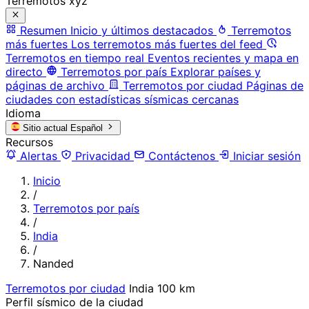
Terremotos xyz
Resumen
Inicio y últimos destacados
Terremotos
más fuertes
Los terremotos más fuertes del feed
Terremotos en tiempo real
Eventos recientes y mapa en
directo
Terremotos por país
Explorar países y
páginas de archivo
Terremotos por ciudad
Páginas de
ciudades con estadísticas sísmicas cercanas
Idioma
Sitio actual
Español
Recursos
Alertas
Privacidad
Contáctenos
Iniciar sesión
Inicio
/
Terremotos por país
/
India
/
Nanded
Terremotos por ciudad
India
100 km
Perfil sísmico de la ciudad