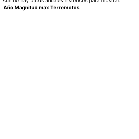
Aún no hay datos anuales históricos para mostrar.
Año
Magnitud max
Terremotos