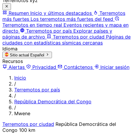
Terremotos xyz
Resumen
Inicio y últimos destacados
Terremotos
más fuertes
Los terremotos más fuertes del feed
Terremotos en tiempo real
Eventos recientes y mapa en
directo
Terremotos por país
Explorar países y
páginas de archivo
Terremotos por ciudad
Páginas de
ciudades con estadísticas sísmicas cercanas
Idioma
Sitio actual
Español
Recursos
Alertas
Privacidad
Contáctenos
Iniciar sesión
Inicio
/
Terremotos por país
/
República Democrática del Congo
/
Mwene
Terremotos por ciudad
República Democrática del
Congo
100 km