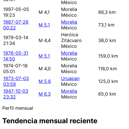
México
1997-05-05
Morelia
M 4,1
86,3 km
19:23
México
1987-07-26
Morelia
M 5,1
73,1 km
00:22
México
Heróica
1979-03-14
M 4,4
Zitácuaro
38,0 km
21:34
México
1976-05-31
Morelia
M 5,1
159,0 km
14:50
México
1974-07-18
Morelia
M 4,0
116,0 km
05:01
México
1973-07-03
Uruapan
M 5,6
125,0 km
03:59
México
1947-10-03
Morelia
M 6,3
65,0 km
23:32
México
Perfil mensual
Tendencia mensual reciente