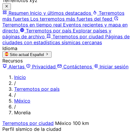
Terremotos xyz
Resumen
Inicio y últimos destacados
Terremotos
más fuertes
Los terremotos más fuertes del feed
Terremotos en tiempo real
Eventos recientes y mapa en
directo
Terremotos por país
Explorar países y
páginas de archivo
Terremotos por ciudad
Páginas de
ciudades con estadísticas sísmicas cercanas
Idioma
Sitio actual
Español
Recursos
Alertas
Privacidad
Contáctenos
Iniciar sesión
Inicio
/
Terremotos por país
/
México
/
Morelia
Terremotos por ciudad
México
100 km
Perfil sísmico de la ciudad