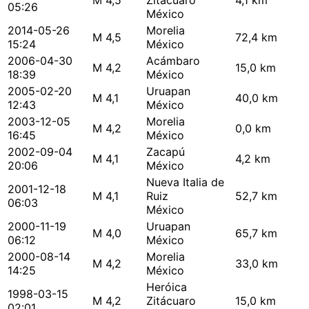
M 4,5
Zitácuaro
4,1 km
05:26
México
2014-05-26
Morelia
M 4,5
72,4 km
15:24
México
2006-04-30
Acámbaro
M 4,2
15,0 km
18:39
México
2005-02-20
Uruapan
M 4,1
40,0 km
12:43
México
2003-12-05
Morelia
M 4,2
0,0 km
16:45
México
2002-09-04
Zacapú
M 4,1
4,2 km
20:06
México
Nueva Italia de
2001-12-18
M 4,1
Ruiz
52,7 km
06:03
México
2000-11-19
Uruapan
M 4,0
65,7 km
06:12
México
2000-08-14
Morelia
M 4,2
33,0 km
14:25
México
Heróica
1998-03-15
M 4,2
Zitácuaro
15,0 km
02:01