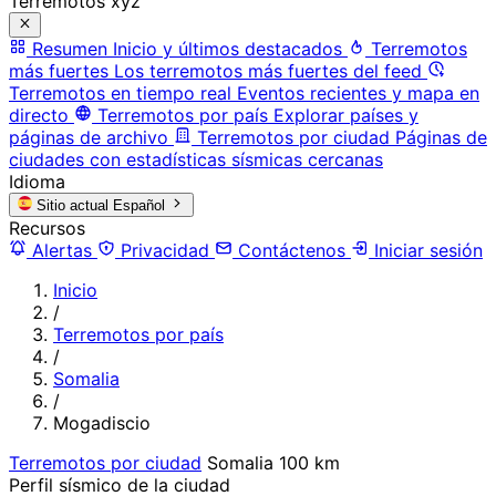
Terremotos xyz
Resumen
Inicio y últimos destacados
Terremotos
más fuertes
Los terremotos más fuertes del feed
Terremotos en tiempo real
Eventos recientes y mapa en
directo
Terremotos por país
Explorar países y
páginas de archivo
Terremotos por ciudad
Páginas de
ciudades con estadísticas sísmicas cercanas
Idioma
Sitio actual
Español
Recursos
Alertas
Privacidad
Contáctenos
Iniciar sesión
Inicio
/
Terremotos por país
/
Somalia
/
Mogadiscio
Terremotos por ciudad
Somalia
100 km
Perfil sísmico de la ciudad