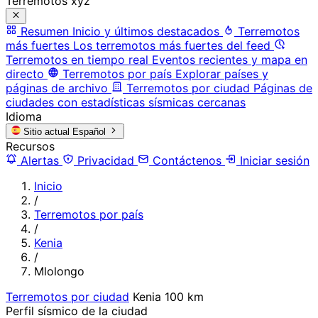
Terremotos xyz
Resumen
Inicio y últimos destacados
Terremotos
más fuertes
Los terremotos más fuertes del feed
Terremotos en tiempo real
Eventos recientes y mapa en
directo
Terremotos por país
Explorar países y
páginas de archivo
Terremotos por ciudad
Páginas de
ciudades con estadísticas sísmicas cercanas
Idioma
Sitio actual
Español
Recursos
Alertas
Privacidad
Contáctenos
Iniciar sesión
Inicio
/
Terremotos por país
/
Kenia
/
Mlolongo
Terremotos por ciudad
Kenia
100 km
Perfil sísmico de la ciudad