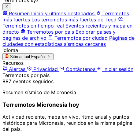
Terremotos xyz
Resumen
Inicio y últimos destacados
Terremotos
más fuertes
Los terremotos más fuertes del feed
Terremotos en tiempo real
Eventos recientes y mapa en
directo
Terremotos por país
Explorar países y
páginas de archivo
Terremotos por ciudad
Páginas de
ciudades con estadísticas sísmicas cercanas
Idioma
Sitio actual
Español
Recursos
Alertas
Privacidad
Contáctenos
Iniciar sesión
Terremotos por país
887 eventos seguidos
Resumen sísmico de Micronesia
Terremotos Micronesia hoy
Actividad reciente, mapa en vivo, ritmo anual y puntos
históricos para Micronesia, reunidos en la misma página
del país.