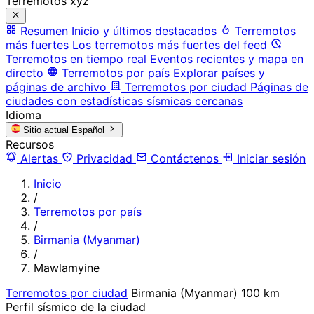
Terremotos xyz
Resumen
Inicio y últimos destacados
Terremotos
más fuertes
Los terremotos más fuertes del feed
Terremotos en tiempo real
Eventos recientes y mapa en
directo
Terremotos por país
Explorar países y
páginas de archivo
Terremotos por ciudad
Páginas de
ciudades con estadísticas sísmicas cercanas
Idioma
Sitio actual
Español
Recursos
Alertas
Privacidad
Contáctenos
Iniciar sesión
Inicio
/
Terremotos por país
/
Birmania (Myanmar)
/
Mawlamyine
Terremotos por ciudad
Birmania (Myanmar)
100 km
Perfil sísmico de la ciudad