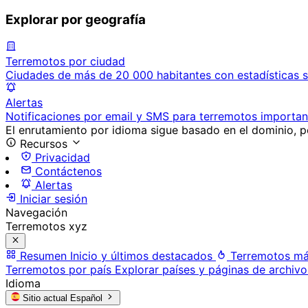
Explorar por geografía
Terremotos por ciudad
Ciudades de más de 20 000 habitantes con estadísticas s
Alertas
Notificaciones por email y SMS para terremotos importan
El enrutamiento por idioma sigue basado en el dominio, po
Recursos
Privacidad
Contáctenos
Alertas
Iniciar sesión
Navegación
Terremotos xyz
Resumen
Inicio y últimos destacados
Terremotos má
Terremotos por país
Explorar países y páginas de archivo
Idioma
Sitio actual
Español