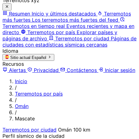
Terremotos xyz
Resumen
Inicio y últimos destacados
Terremotos
más fuertes
Los terremotos más fuertes del feed
Terremotos en tiempo real
Eventos recientes y mapa en
directo
Terremotos por país
Explorar países y
páginas de archivo
Terremotos por ciudad
Páginas de
ciudades con estadísticas sísmicas cercanas
Idioma
Sitio actual
Español
Recursos
Alertas
Privacidad
Contáctenos
Iniciar sesión
Inicio
/
Terremotos por país
/
Omán
/
Mascate
Terremotos por ciudad
Omán
100 km
Perfil sísmico de la ciudad