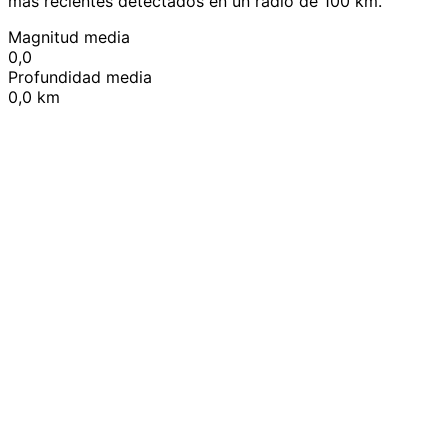
más recientes detectados en un radio de 100 km.
Magnitud media
0,0
Profundidad media
0,0 km
Leaflet
|
© OpenStreetMap contributors
+
−