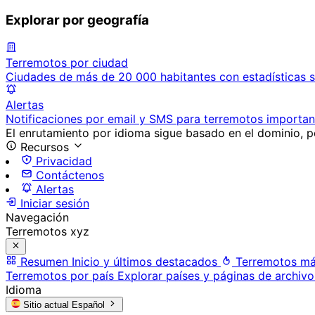
Explorar por geografía
Terremotos por ciudad
Ciudades de más de 20 000 habitantes con estadísticas s
Alertas
Notificaciones por email y SMS para terremotos importan
El enrutamiento por idioma sigue basado en el dominio, po
Recursos
Privacidad
Contáctenos
Alertas
Iniciar sesión
Navegación
Terremotos xyz
Resumen
Inicio y últimos destacados
Terremotos má
Terremotos por país
Explorar países y páginas de archivo
Idioma
Sitio actual
Español