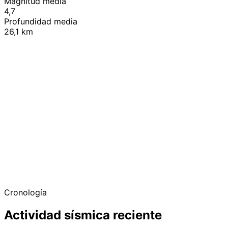
Magnitud media
4,7
Profundidad media
26,1 km
+
−
Cronología
Actividad sísmica reciente