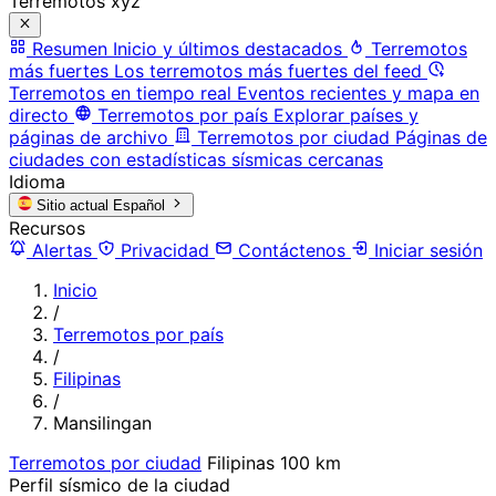
Terremotos xyz
Resumen
Inicio y últimos destacados
Terremotos
más fuertes
Los terremotos más fuertes del feed
Terremotos en tiempo real
Eventos recientes y mapa en
directo
Terremotos por país
Explorar países y
páginas de archivo
Terremotos por ciudad
Páginas de
ciudades con estadísticas sísmicas cercanas
Idioma
Sitio actual
Español
Recursos
Alertas
Privacidad
Contáctenos
Iniciar sesión
Inicio
/
Terremotos por país
/
Filipinas
/
Mansilingan
Terremotos por ciudad
Filipinas
100 km
Perfil sísmico de la ciudad