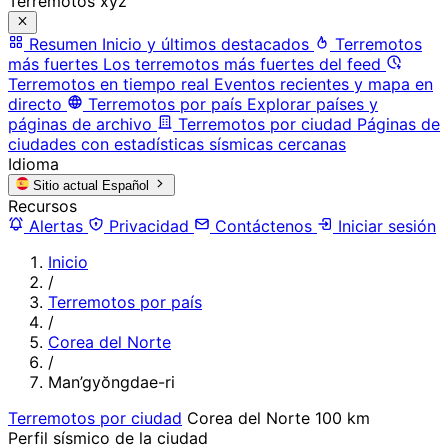
Terremotos xyz
Resumen
Inicio y últimos destacados
Terremotos
más fuertes
Los terremotos más fuertes del feed
Terremotos en tiempo real
Eventos recientes y mapa en
directo
Terremotos por país
Explorar países y
páginas de archivo
Terremotos por ciudad
Páginas de
ciudades con estadísticas sísmicas cercanas
Idioma
Sitio actual
Español
Recursos
Alertas
Privacidad
Contáctenos
Iniciar sesión
Inicio
/
Terremotos por país
/
Corea del Norte
/
Man’gyŏngdae-ri
Terremotos por ciudad
Corea del Norte
100 km
Perfil sísmico de la ciudad