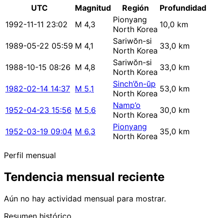
UTC
Magnitud
Región
Profundidad
Pionyang
1992-11-11 23:02
M 4,3
10,0 km
North Korea
Sariwŏn-si
1989-05-22 05:59
M 4,1
33,0 km
North Korea
Sariwŏn-si
1988-10-15 08:26
M 4,8
33,0 km
North Korea
Sinch’ŏn-ŭp
1982-02-14 14:37
M 5,1
53,0 km
North Korea
Namp’o
1952-04-23 15:56
M 5,6
30,0 km
North Korea
Pionyang
1952-03-19 09:04
M 6,3
35,0 km
North Korea
Perfil mensual
Tendencia mensual reciente
Aún no hay actividad mensual para mostrar.
Resumen histórico