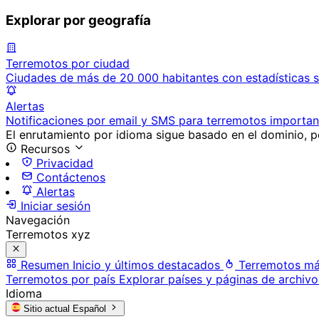
Explorar por geografía
Terremotos por ciudad
Ciudades de más de 20 000 habitantes con estadísticas s
Alertas
Notificaciones por email y SMS para terremotos importan
El enrutamiento por idioma sigue basado en el dominio, po
Recursos
Privacidad
Contáctenos
Alertas
Iniciar sesión
Navegación
Terremotos xyz
Resumen
Inicio y últimos destacados
Terremotos má
Terremotos por país
Explorar países y páginas de archivo
Idioma
Sitio actual
Español