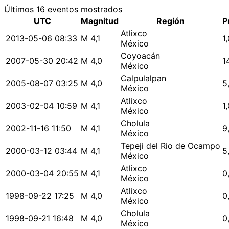
Últimos 16 eventos mostrados
UTC
Magnitud
Región
P
Atlixco
2013-05-06 08:33
M 4,1
1
México
Coyoacán
2007-05-30 20:42
M 4,0
1
México
Calpulalpan
2005-08-07 03:25
M 4,0
5
México
Atlixco
2003-02-04 10:59
M 4,1
1
México
Cholula
2002-11-16 11:50
M 4,1
9
México
Tepeji del Rio de Ocampo
2000-03-12 03:44
M 4,1
5
México
Atlixco
2000-03-04 20:55
M 4,1
0
México
Atlixco
1998-09-22 17:25
M 4,0
0
México
Cholula
1998-09-21 16:48
M 4,0
0
México