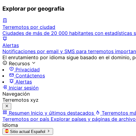
Explorar por geografía
Terremotos por ciudad
Ciudades de más de 20 000 habitantes con estadísticas s
Alertas
Notificaciones por email y SMS para terremotos importan
El enrutamiento por idioma sigue basado en el dominio, po
Recursos
Privacidad
Contáctenos
Alertas
Iniciar sesión
Navegación
Terremotos xyz
Resumen
Inicio y últimos destacados
Terremotos má
Terremotos por país
Explorar países y páginas de archivo
Idioma
Sitio actual
Español