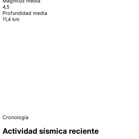
Magnitud media
4,5
Profundidad media
11,4 km
+
−
Cronología
Actividad sísmica reciente