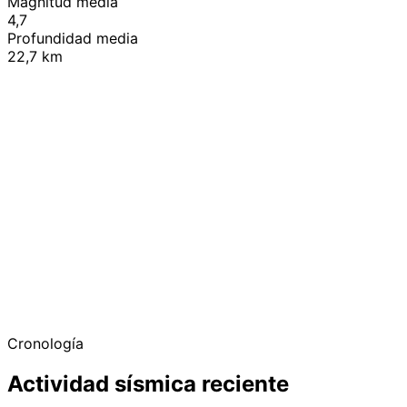
Magnitud media
4,7
Profundidad media
22,7 km
+
−
Cronología
Actividad sísmica reciente