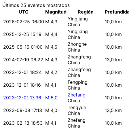
Últimos 25 eventos mostrados
UTC
Magnitud
Región
Profundid
Yingjiang
2026-02-25 06:00
M 4,3
10,0 km
China
Yingjiang
2025-12-25 15:19
M 4,4
10,0 km
China
Zhonghe
2025-05-16 01:00
M 4,6
10,0 km
China
Zhangfeng
2024-07-19 06:22
M 4,3
13,0 km
China
Zhangfeng
2023-12-01 18:24
M 4,2
10,0 km
China
Fengping
2023-12-01 18:16
M 4,1
10,0 km
China
Zhefang
2023-12-01 17:36
M 5,0
10,0 km
China
Tengyue
2023-09-09 17:13
M 4,0
13,5 km
China
Zhefang
2023-02-18 18:53
M 4,1
10,0 km
China