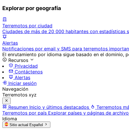
Explorar por geografía
Terremotos por ciudad
Ciudades de más de 20 000 habitantes con estadísticas s
Alertas
Notificaciones por email y SMS para terremotos importan
El enrutamiento por idioma sigue basado en el dominio, po
Recursos
Privacidad
Contáctenos
Alertas
Iniciar sesión
Navegación
Terremotos xyz
Resumen
Inicio y últimos destacados
Terremotos má
Terremotos por país
Explorar países y páginas de archivo
Idioma
Sitio actual
Español