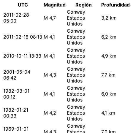
UTC
Magnitud
Región
Profundidad
Conway
2011-02-28
M 4,7
Estados
3,2 km
05:00
Unidos
Conway
2011-02-18 08:13
M 4,1
Estados
6,2 km
Unidos
Conway
2010-10-11 13:33
M 4,1
Estados
4,9 km
Unidos
Conway
2001-05-04
M 4,3
Estados
7,7 km
06:42
Unidos
Conway
1982-03-01
M 4,1
Estados
6,0 km
00:12
Unidos
Conway
1982-01-21
M 4,2
Estados
4,1 km
00:33
Unidos
Conway
1969-01-01
M 4,3
Estados
7,0 km