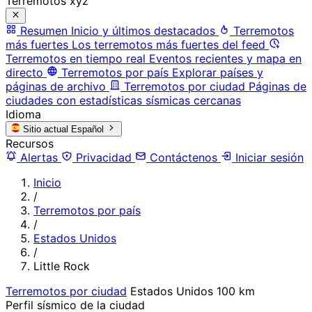
Terremotos xyz
Resumen
Inicio y últimos destacados
Terremotos
más fuertes
Los terremotos más fuertes del feed
Terremotos en tiempo real
Eventos recientes y mapa en
directo
Terremotos por país
Explorar países y
páginas de archivo
Terremotos por ciudad
Páginas de
ciudades con estadísticas sísmicas cercanas
Idioma
Sitio actual
Español
Recursos
Alertas
Privacidad
Contáctenos
Iniciar sesión
Inicio
/
Terremotos por país
/
Estados Unidos
/
Little Rock
Terremotos por ciudad
Estados Unidos
100 km
Perfil sísmico de la ciudad