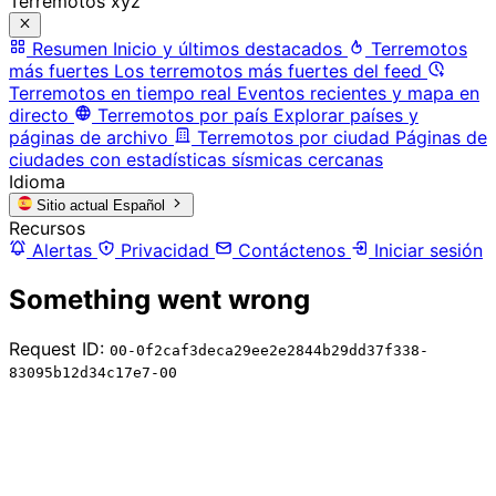
Terremotos xyz
Resumen
Inicio y últimos destacados
Terremotos
más fuertes
Los terremotos más fuertes del feed
Terremotos en tiempo real
Eventos recientes y mapa en
directo
Terremotos por país
Explorar países y
páginas de archivo
Terremotos por ciudad
Páginas de
ciudades con estadísticas sísmicas cercanas
Idioma
Sitio actual
Español
Recursos
Alertas
Privacidad
Contáctenos
Iniciar sesión
Something went wrong
Request ID:
00-0f2caf3deca29ee2e2844b29dd37f338-
83095b12d34c17e7-00