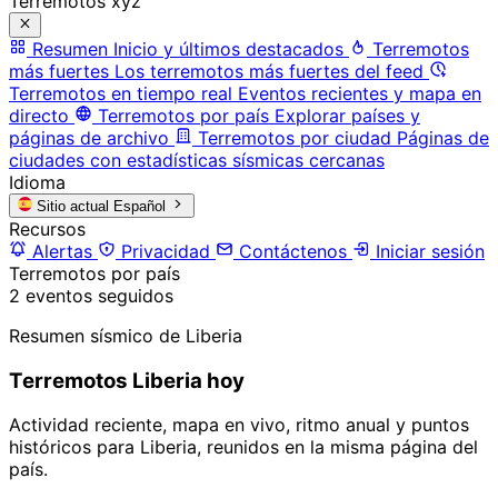
Terremotos xyz
Resumen
Inicio y últimos destacados
Terremotos
más fuertes
Los terremotos más fuertes del feed
Terremotos en tiempo real
Eventos recientes y mapa en
directo
Terremotos por país
Explorar países y
páginas de archivo
Terremotos por ciudad
Páginas de
ciudades con estadísticas sísmicas cercanas
Idioma
Sitio actual
Español
Recursos
Alertas
Privacidad
Contáctenos
Iniciar sesión
Terremotos por país
2 eventos seguidos
Resumen sísmico de Liberia
Terremotos Liberia hoy
Actividad reciente, mapa en vivo, ritmo anual y puntos
históricos para Liberia, reunidos en la misma página del
país.