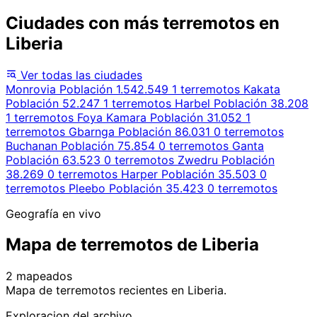
Ciudades con más terremotos en
Liberia
Ver todas las ciudades
Monrovia
Población 1.542.549
1 terremotos
Kakata
Población 52.247
1 terremotos
Harbel
Población 38.208
1 terremotos
Foya Kamara
Población 31.052
1
terremotos
Gbarnga
Población 86.031
0 terremotos
Buchanan
Población 75.854
0 terremotos
Ganta
Población 63.523
0 terremotos
Zwedru
Población
38.269
0 terremotos
Harper
Población 35.503
0
terremotos
Pleebo
Población 35.423
0 terremotos
Geografía en vivo
Mapa de terremotos de Liberia
2 mapeados
Leaflet
|
© OpenStreetMap contributors
Mapa de terremotos recientes en Liberia.
+
Exploracion del archivo