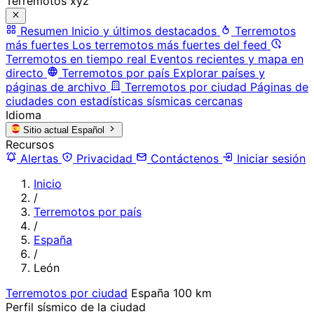
Terremotos xyz
Resumen
Inicio y últimos destacados
Terremotos
más fuertes
Los terremotos más fuertes del feed
Terremotos en tiempo real
Eventos recientes y mapa en
directo
Terremotos por país
Explorar países y
páginas de archivo
Terremotos por ciudad
Páginas de
ciudades con estadísticas sísmicas cercanas
Idioma
Sitio actual
Español
Recursos
Alertas
Privacidad
Contáctenos
Iniciar sesión
Inicio
/
Terremotos por país
/
España
/
León
Terremotos por ciudad
España
100 km
Perfil sísmico de la ciudad