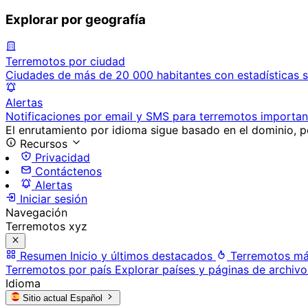
Explorar por geografía
Terremotos por ciudad
Ciudades de más de 20 000 habitantes con estadísticas s
Alertas
Notificaciones por email y SMS para terremotos importan
El enrutamiento por idioma sigue basado en el dominio, po
Recursos
Privacidad
Contáctenos
Alertas
Iniciar sesión
Navegación
Terremotos xyz
Resumen
Inicio y últimos destacados
Terremotos má
Terremotos por país
Explorar países y páginas de archivo
Idioma
Sitio actual
Español