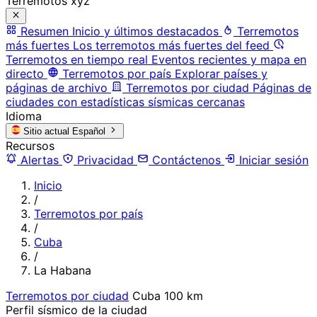
Terremotos xyz
Resumen
Inicio y últimos destacados
Terremotos
más fuertes
Los terremotos más fuertes del feed
Terremotos en tiempo real
Eventos recientes y mapa en
directo
Terremotos por país
Explorar países y
páginas de archivo
Terremotos por ciudad
Páginas de
ciudades con estadísticas sísmicas cercanas
Idioma
Sitio actual
Español
Recursos
Alertas
Privacidad
Contáctenos
Iniciar sesión
Inicio
/
Terremotos por país
/
Cuba
/
La Habana
Terremotos por ciudad
Cuba
100 km
Perfil sísmico de la ciudad