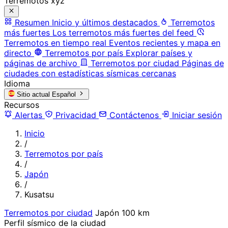
Terremotos xyz
Resumen
Inicio y últimos destacados
Terremotos
más fuertes
Los terremotos más fuertes del feed
Terremotos en tiempo real
Eventos recientes y mapa en
directo
Terremotos por país
Explorar países y
páginas de archivo
Terremotos por ciudad
Páginas de
ciudades con estadísticas sísmicas cercanas
Idioma
Sitio actual
Español
Recursos
Alertas
Privacidad
Contáctenos
Iniciar sesión
Inicio
/
Terremotos por país
/
Japón
/
Kusatsu
Terremotos por ciudad
Japón
100 km
Perfil sísmico de la ciudad