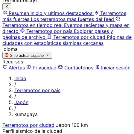
Terremotos xyz
Resumen
Inicio y últimos destacados
Terremotos
más fuertes
Los terremotos más fuertes del feed
Terremotos en tiempo real
Eventos recientes y mapa en
directo
Terremotos por país
Explorar países y
páginas de archivo
Terremotos por ciudad
Páginas de
ciudades con estadísticas sísmicas cercanas
Idioma
Sitio actual
Español
Recursos
Alertas
Privacidad
Contáctenos
Iniciar sesión
Inicio
/
Terremotos por país
/
Japón
/
Kumagaya
Terremotos por ciudad
Japón
100 km
Perfil sísmico de la ciudad