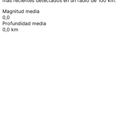
más recientes detectados en un radio de 100 km.
Magnitud media
0,0
Profundidad media
0,0 km
Leaflet
|
© OpenStreetMap contributors
+
−