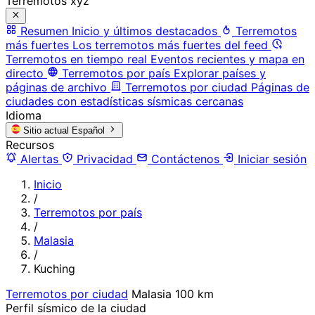
Terremotos xyz
Resumen
Inicio y últimos destacados
Terremotos
más fuertes
Los terremotos más fuertes del feed
Terremotos en tiempo real
Eventos recientes y mapa en
directo
Terremotos por país
Explorar países y
páginas de archivo
Terremotos por ciudad
Páginas de
ciudades con estadísticas sísmicas cercanas
Idioma
Sitio actual
Español
Recursos
Alertas
Privacidad
Contáctenos
Iniciar sesión
Inicio
/
Terremotos por país
/
Malasia
/
Kuching
Terremotos por ciudad
Malasia
100 km
Perfil sísmico de la ciudad